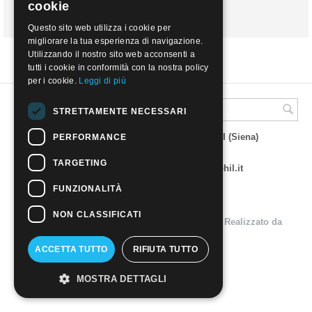
cookie
Ripristina la password
ENGLISH
Questo sito web utilizza i cookie per
migliorare la tua esperienza di navigazione.
Utilizzando il nostro sito web acconsenti a
tutti i cookie in conformità con la nostra policy
per i cookie.
Leggi di più
STRETTAMENTE NECESSARI
A.M.Phil di Andrea Mulinacci
P.za V. Emanuele 23 - 53019 VAGLIAGLI (Siena)
PERFORMANCE
P.IVA 00815490529
CCIAA di Siena REA SI 93025
TARGETING
Tel 0577 321001 - e-mail : info@amphil.it
FUNZIONALITÀ
NON CLASSIFICATI
© 2004 - 2026 A.M.Phil di Andrea Mulinacci. Realizzato da
Aperion s.r.l. - Web Agency
ACCETTA TUTTO
RIFIUTA TUTTO
MOSTRA DETTAGLI