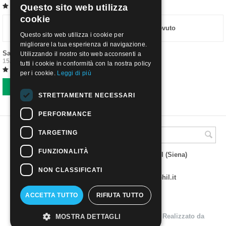
Questo sito web utilizza
ITALIAN
cookie
ENGLISH
Sono rimasto molto soddisfatto del servizio ricevuto
Questo sito web utilizza i cookie per
migliorare la tua esperienza di navigazione.
Sandro S.
Utilizzando il nostro sito web acconsenti a
15/03/2021, 14:50
tutti i cookie in conformità con la nostra policy
per i cookie.
Leggi di più
Scrivi una recensione
STRETTAMENTE NECESSARI
PERFORMANCE
TARGETING
A.M.Phil di Andrea Mulinacci
FUNZIONALITÀ
P.za V. Emanuele 23 - 53019 VAGLIAGLI (Siena)
P.IVA 00815490529
CCIAA di Siena REA SI 93025
NON CLASSIFICATI
Tel 0577 321001 - e-mail : info@amphil.it
ACCETTA TUTTO
RIFIUTA TUTTO
© 2004 - 2026 A.M.Phil di Andrea Mulinacci. Realizzato da
MOSTRA DETTAGLI
Aperion s.r.l. - Web Agency