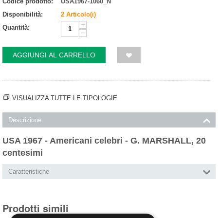
Codice prodotto:
USA1967-1060_N
Disponibilità:
2 Articolo(i)
+
Quantità:
−
AGGIUNGI AL CARRELLO
VISUALIZZA TUTTE LE TIPOLOGIE
Descrizione
USA 1967 - Americani celebri - G. MARSHALL, 20
centesimi
Caratteristiche
Prodotti simili