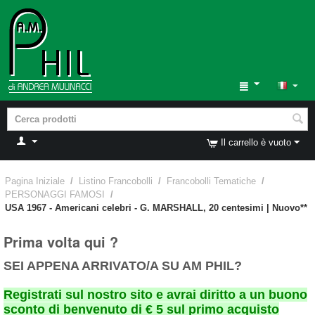
Il carrello è vuoto
Pagina Iniziale
/
Listino Francobolli
/
Francobolli Tematiche
/
PERSONAGGI FAMOSI
/
USA 1967 - Americani celebri - G. MARSHALL, 20 centesimi | Nuovo**
Prima volta qui ?
SEI APPENA ARRIVATO/A SU AM PHIL?
Registrati sul nostro sito e avrai diritto a un buono
sconto di benvenuto di € 5 sul primo acquisto