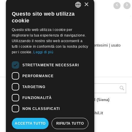
×
Questo sito web utilizza
ITALIAN
cookie
ENGLISH
Questo sito web utilizza i cookie per
migliorare la tua esperienza di navigazione.
Utilizzando il nostro sito web acconsenti a
USA 1965 - Americani celebri - A. LINCOLN, 4 centesimi | usato
tutti i cookie in conformità con la nostra policy
€
0.30
per i cookie.
Leggi di più
STRETTAMENTE NECESSARI
PERFORMANCE
TARGETING
A.M.Phil di Andrea Mulinacci
FUNZIONALITÀ
P.za V. Emanuele 23 - 53019 VAGLIAGLI (Siena)
P.IVA 00815490529
CCIAA di Siena REA SI 93025
NON CLASSIFICATI
Tel 0577 321001 - e-mail : info@amphil.it
ACCETTA TUTTO
RIFIUTA TUTTO