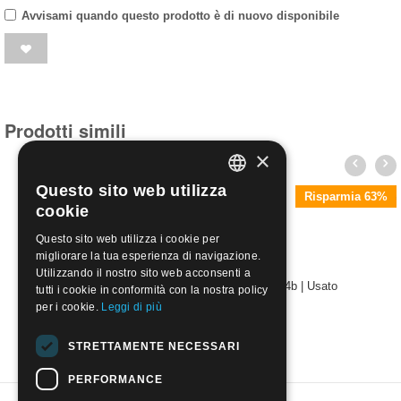
Avvisami quando questo prodotto è di nuovo disponibile
Prodotti simili
×
Questo sito web utilizza
ITALIAN
Risparmia 63%
cookie
ENGLISH
Questo sito web utilizza i cookie per
migliorare la tua esperienza di navigazione.
Utilizzando il nostro sito web acconsenti a
1850 Stemma Austro Ungarico 15 c II tipo 4b | Usato
tutti i cookie in conformità con la nostra policy
€
130.00
per i cookie.
Leggi di più
STRETTAMENTE NECESSARI
PERFORMANCE