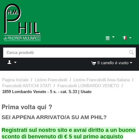
Il carrello è vuoto
Pagina Iniziale
/
Listino Francobolli
/
Listino Francobolli Area Italiana
/
Francobolli ANTICHI STATI
/
Francobolli LOMBARDO VENETO
/
1859 Lombardo Veneto - 5 s. - cat. S.33 | Usato
Prima volta qui ?
SEI APPENA ARRIVATO/A SU AM PHIL?
Registrati sul nostro sito e avrai diritto a un buono
sconto di benvenuto di € 5 sul primo acquisto