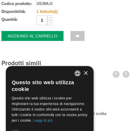
Codice prodotto:
US39A-U
Disponibilità:
1 Articolo(i)
+
Quantità:
−
AGGIUNGI AL CARRELLO
Prodotti simili
×
Questo sito web utilizza
ITALIAN
cookie
ENGLISH
Questo sito web utilizza i cookie per
migliorare la tua esperienza di navigazione.
Utilizzando il nostro sito web acconsenti a
1857 - G.Washington 12 c. nero | usato II scelta
tutti i cookie in conformità con la nostra policy
€
15.00
per i cookie.
Leggi di più