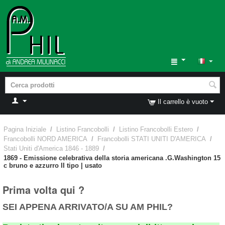
Il carrello è vuoto
Pagina Iniziale
/
Listino Francobolli
/
Listino Francobolli Estero
/
Francobolli NORD AMERICA
/
Francobolli STATI UNITI D'AMERICA
/
Stati Uniti d'America 1846 - 1889
/
1869 - Emissione celebrativa della storia americana .G.Washington 15
c bruno e azzurro II tipo | usato
Prima volta qui ?
SEI APPENA ARRIVATO/A SU AM PHIL?