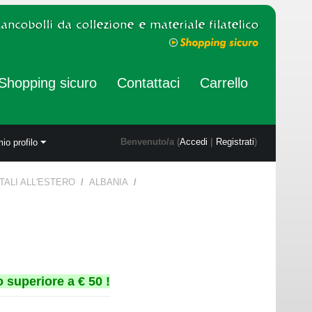
Shopping sicuro
Contattaci
Carrello
Benvenuto/a (
Accedi
|
Registrati
)
mio profilo
STALI ALL'ESTERO
/
ALBANIA
/
 superiore a € 50 !