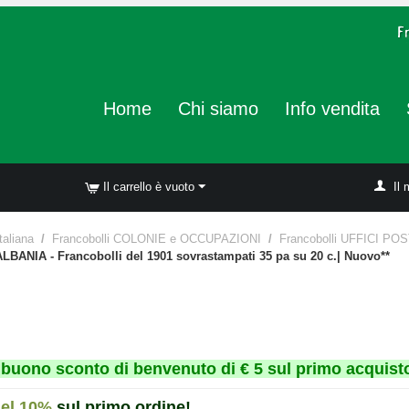
Home
Chi siamo
Info vendita
Il carrello è vuoto
Il 
taliana
/
Francobolli COLONIE e OCCUPAZIONI
/
Francobolli UFFICI PO
ALBANIA - Francobolli del 1901 sovrastampati 35 pa su 20 c.| Nuovo**
un buono sconto di benvenuto di € 5 sul primo acquisto
del 10%
sul primo ordine!