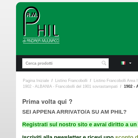
Pagina Iniziale
/
Listino Francobolli
/
Listino Francobolli Area I
1902 - ALBANIA - Francobolli del 1901 sovrastampati
/
1902 - 
Prima volta qui ?
SEI APPENA ARRIVATO/A SU AM PHIL?
Registrati sul nostro sito e avrai diritto a 
Iscriviti alla newsletter e ricevi uno
sconto 