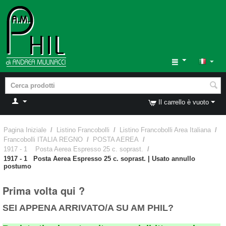
Il carrello è vuoto
Pagina Iniziale
/
Listino Francobolli
/
Listino Francobolli Area Italiana
/
Francobolli ITALIA REGNO
/
POSTA AEREA
/
1917 - 1 Posta Aerea Espresso 25 c. soprast.
/
1917 - 1 Posta Aerea Espresso 25 c. soprast. | Usato annullo
postumo
Prima volta qui ?
SEI APPENA ARRIVATO/A SU AM PHIL?