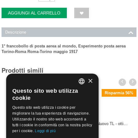
AGGIUNGI AL CARRELLO
Descrizione
1° francobollo di posta aerea al mondo, Esperimento posta aerea
Torino-Roma Roma-Torino maggio 1917
Prodotti simili
×
Questo sito web utilizza
ITALIAN
Risparmia 56%
cookie
ENGLISH
Questo sito web utilizza i cookie per
migliorare la tua esperienza di navigazione.
Utilizzando il nostro sito web acconsenti a
1917 - 1 Posta Aerea Espresso 25 c. soprast. | Nuovo TL - ottima centratura
tutti i cookie in conformità con la nostra policy
€
48.00
per i cookie.
Leggi di più