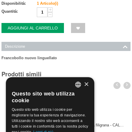
Disponibilità:
1 Articolo(i)
+
Quantità:
−
AGGIUNGI AL CARRELLO
Descrizione
Francobollo nuovo linguellato
Prodotti simili
×
Questo sito web utilizza
ITALIAN
cookie
ENGLISH
Questo sito web utilizza i cookie per
migliorare la tua esperienza di navigazione.
Utilizzando il nostro sito web acconsenti a
1917 Egeo emissioni per ciascuna isola 20c senza filigrana - CALINO | Nuovo**
tutti i cookie in conformità con la nostra policy
€
160.00