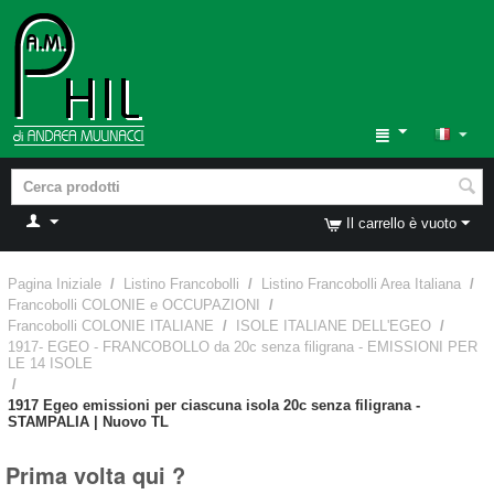
Il carrello è vuoto
Pagina Iniziale
/
Listino Francobolli
/
Listino Francobolli Area Italiana
/
Francobolli COLONIE e OCCUPAZIONI
/
Francobolli COLONIE ITALIANE
/
ISOLE ITALIANE DELL'EGEO
/
1917- EGEO - FRANCOBOLLO da 20c senza filigrana - EMISSIONI PER
LE 14 ISOLE
/
1917 Egeo emissioni per ciascuna isola 20c senza filigrana -
STAMPALIA | Nuovo TL
Prima volta qui ?