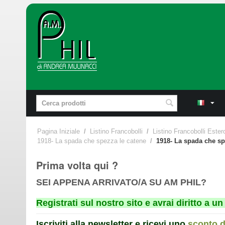
Pagina Iniziale
/
Listino Francobolli
/
Listino Francobolli Ester
1918- La spada che spezza le catene
/
1918- La spada che s
Prima volta qui ?
SEI APPENA ARRIVATO/A SU AM PHIL?
Registrati sul nostro sito e avrai diritto a 
Iscriviti alla newsletter e ricevi uno
sconto 