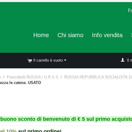
Home
Chi siamo
Info vendita
Il carrello è vuoto
Il 
o
/
Francobolli RUSSIA / U.R.S.S
/
RUSSIA REPUBBLICA SOCIALISTA 191
pezza le catene. USATO
un buono sconto di benvenuto di € 5 sul primo acquisto
del 10%
sul primo ordine!