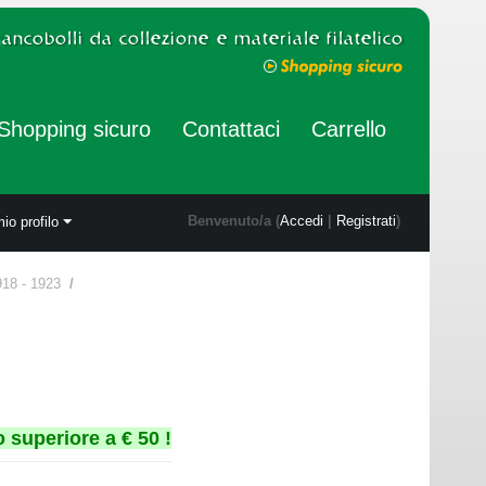
Shopping sicuro
Contattaci
Carrello
Benvenuto/a (
Accedi
|
Registrati
)
mio profilo
8 - 1923
/
 superiore a € 50 !