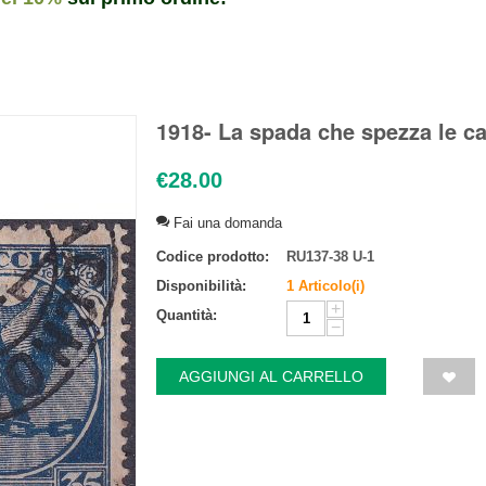
1918- La spada che spezza le c
€
28.00
Fai una domanda
Codice prodotto:
RU137-38 U-1
Disponibilità:
1 Articolo(i)
+
Quantità:
−
AGGIUNGI AL CARRELLO