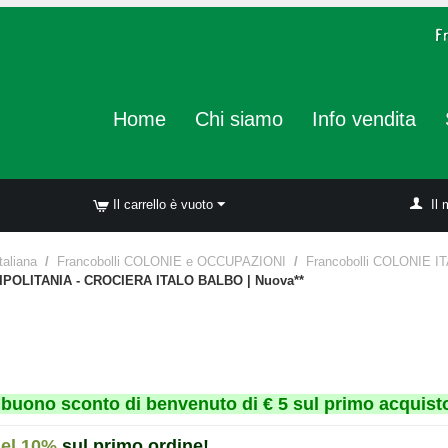
Home
Chi siamo
Info vendita
Il carrello è vuoto
Il 
taliana
/
Francobolli COLONIE e OCCUPAZIONI
/
Francobolli COLONIE I
RIPOLITANIA - CROCIERA ITALO BALBO | Nuova**
un buono sconto di benvenuto di € 5 sul primo acquisto
del 10%
sul primo ordine!