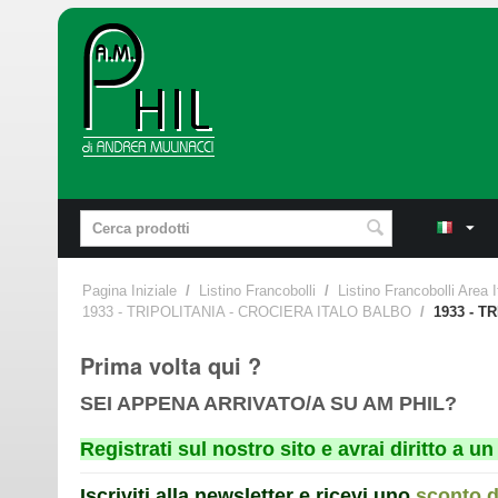
Pagina Iniziale
/
Listino Francobolli
/
Listino Francobolli Area I
1933 - TRIPOLITANIA - CROCIERA ITALO BALBO
/
1933 - T
Prima volta qui ?
SEI APPENA ARRIVATO/A SU AM PHIL?
Registrati sul nostro sito e avrai diritto a 
Iscriviti alla newsletter e ricevi uno
sconto 