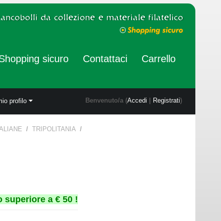
Shopping sicuro
Contattaci
Carrello
Benvenuto/a (
Accedi
|
Registrati
)
mio profilo
TALIANE
/
TRIPOLITANIA
/
 superiore a € 50 !