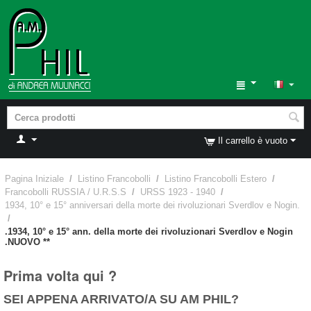
Il carrello è vuoto
Pagina Iniziale
/
Listino Francobolli
/
Listino Francobolli Estero
/
Francobolli RUSSIA / U.R.S.S
/
URSS 1923 - 1940
/
1934, 10° e 15° anniversari della morte dei rivoluzionari Sverdlov e Nogin.
/
.1934, 10° e 15° ann. della morte dei rivoluzionari Sverdlov e Nogin
.NUOVO **
Prima volta qui ?
SEI APPENA ARRIVATO/A SU AM PHIL?