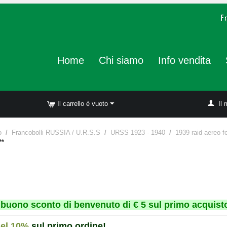
Home
Chi siamo
Info vendita
Il carrello è vuoto
Il 
o
/
Francobolli RUSSIA / U.R.S.S
/
URSS 1923 - 1940
/
1939 raid aereo 
**
un buono sconto di benvenuto di € 5 sul primo acquisto
del 10%
sul primo ordine!