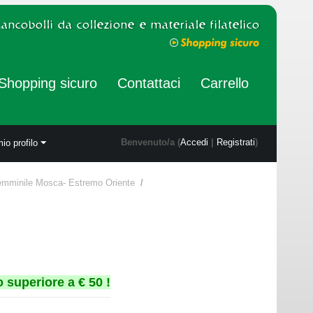
Shopping sicuro
Contattaci
Carrello
Benvenuto/a (
Accedi
|
Registrati
)
mio profilo
femminile Mosca- Estremo Oriente
/
 superiore a € 50 !