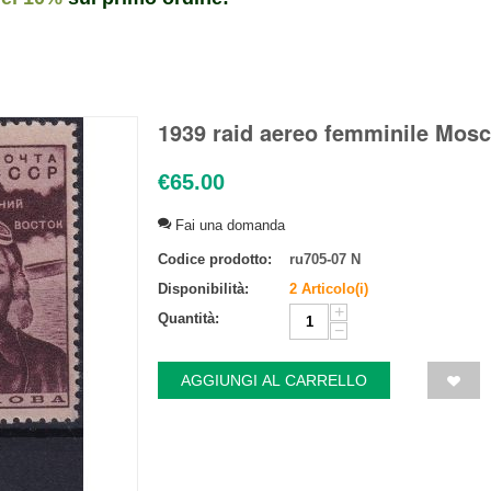
1939 raid aereo femminile Mos
€
65.00
Fai una domanda
Codice prodotto:
ru705-07 N
Disponibilità:
2 Articolo(i)
+
Quantità:
−
AGGIUNGI AL CARRELLO