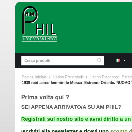
Pagina Iniziale
/
Listino Francobolli
/
Listino Francobolli Ester
1939 raid aereo femminile Mosca- Estremo Oriente. NUOVO 
Prima volta qui ?
SEI APPENA ARRIVATO/A SU AM PHIL?
Registrati sul nostro sito e avrai diritto a 
Iscriviti alla newsletter e ricevi uno
sconto 