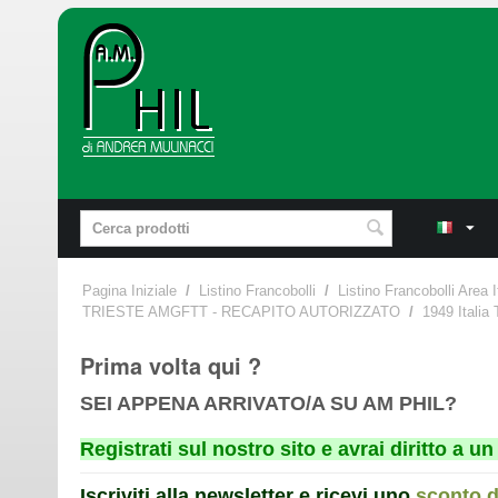
Pagina Iniziale
/
Listino Francobolli
/
Listino Francobolli Area I
TRIESTE AMGFTT - RECAPITO AUTORIZZATO
/
1949 Italia 
Prima volta qui ?
SEI APPENA ARRIVATO/A SU AM PHIL?
Registrati sul nostro sito e avrai diritto a 
Iscriviti alla newsletter e ricevi uno
sconto 