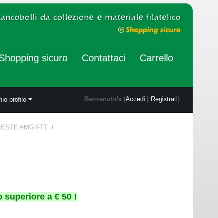
Shopping sicuro
Contattaci
Carrello
Benvenuto/a (
Accedi
|
Registrati
)
mio profilo
TRIESTE AMG FTT
/
 superiore a € 50 !