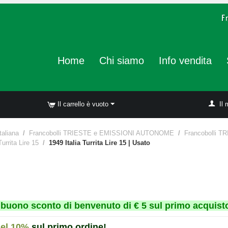
Home
Chi siamo
Info vendita
Il carrello è vuoto
Il 
taliana
/
Francobolli TRIESTE e EMISSIONI AUTONOME
/
Francobolli 
Turrita Lire 15
/
1949 Italia Turrita Lire 15 | Usato
un buono sconto di benvenuto di € 5 sul primo acquisto
del 10%
sul primo ordine!