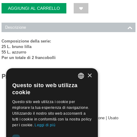
AGGIUNGI AL CARRELLO
Descrizione
Composizione della serie:
25 L. bruno lilla
55 L. azzurro
Per un totale di 2 francobolli
×
Prodotti simili
Questo sito web utilizza
ITALIAN
cookie
ENGLISH
Questo sito web utilizza i cookie per
migliorare la tua esperienza di navigazione.
Utilizzando il nostro sito web acconsenti a
1951 Proclamazione del Dogma dell' Assunzione | Usato
tutti i cookie in conformità con la nostra policy
€
9.50
per i cookie.
Leggi di più