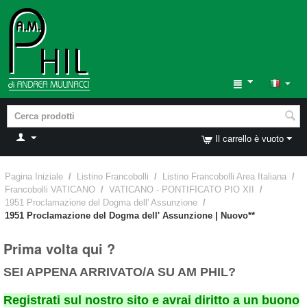
Il carrello è vuoto
Pagina Iniziale
/
Listino Francobolli
/
Listino Francobolli Area Italiana
/
Francobolli VATICANO
/
VATICANO - PONTIFICATO PIO XII
/
1951 Proclamazione del Dogma dell' Assunzione
/
1951 Proclamazione del Dogma dell' Assunzione | Nuovo**
Prima volta qui ?
SEI APPENA ARRIVATO/A SU AM PHIL?
Registrati sul nostro sito e avrai diritto a un buono