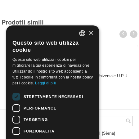
Prodotti simili
×
Questo sito web utilizza
ITALIAN
cookie
ENGLISH
Questo sito web utilizza i cookie per
migliorare la tua esperienza di navigazione.
Utilizzando il nostro sito web acconsenti a
1998 - CINA 22° Congresso dell'Unione Postale Universale U.P.U.
tutti i cookie in conformità con la nostra policy
€
3.80
per i cookie.
Leggi di più
STRETTAMENTE NECESSARI
PERFORMANCE
TARGETING
A.M.Phil di Andrea Mulinacci
FUNZIONALITÀ
P.za V. Emanuele 23 - 53019 VAGLIAGLI (Siena)
P.IVA 00815490529