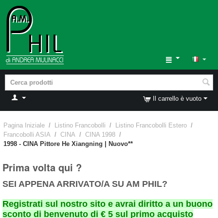
Il carrello è vuoto
Pagina Iniziale
/
Listino Francobolli
/
Listino Francobolli Estero
/
Francobolli ASIA
/
CINA
/
CINA 1998
/
1998 - CINA Pittore He Xiangning | Nuovo**
Prima volta qui ?
SEI APPENA ARRIVATO/A SU AM PHIL?
Registrati sul nostro sito e avrai diritto a un buono
sconto di benvenuto di € 5 sul primo acquisto