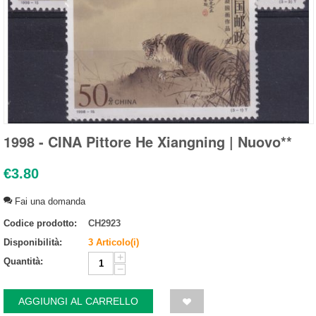
1998 - CINA Pittore He Xiangning | Nuovo**
€
3.80
Fai una domanda
Codice prodotto:
CH2923
Disponibilità:
3 Articolo(i)
+
Quantità:
−
AGGIUNGI AL CARRELLO