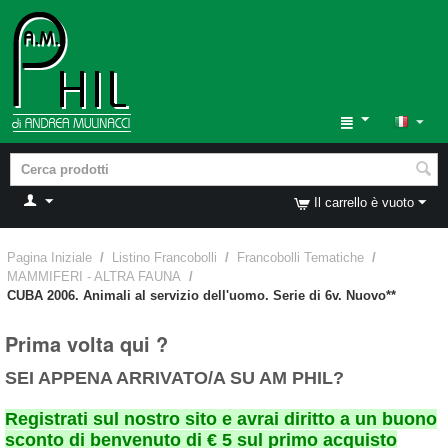
Il carrello è vuoto
Pagina Iniziale
/
Listino Francobolli
/
Francobolli Tematiche
/
MAMMIFERI - ALTRA FAUNA
/
CUBA 2006. Animali al servizio dell'uomo. Serie di 6v. Nuovo**
Prima volta qui ?
SEI APPENA ARRIVATO/A SU AM PHIL?
Registrati sul nostro sito e avrai diritto a un buono
sconto di benvenuto di € 5 sul primo acquisto