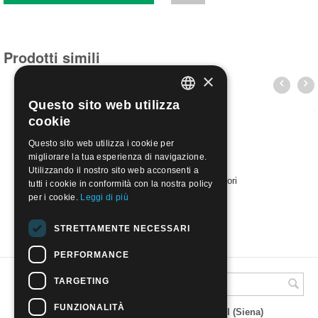
Prodotti simili
×
Questo sito web utilizza
ITALIAN
cookie
ENGLISH
Questo sito web utilizza i cookie per
migliorare la tua esperienza di navigazione.
Utilizzando il nostro sito web acconsenti a
NIGER 1985 - Antilopi - WWF, 4 valori
tutti i cookie in conformità con la nostra policy
€
15.50
per i cookie.
Leggi di più
STRETTAMENTE NECESSARI
PERFORMANCE
TARGETING
A.M.Phil di Andrea Mulinacci
FUNZIONALITÀ
P.za V. Emanuele 23 - 53019 VAGLIAGLI (Siena)