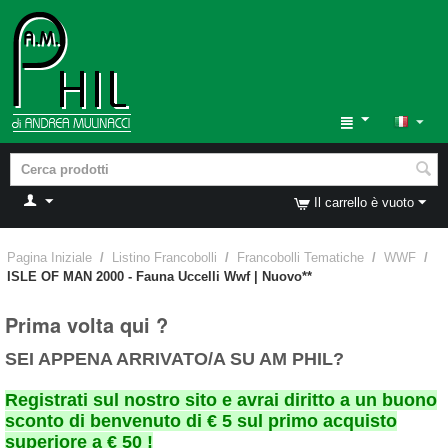
Il carrello è vuoto
Pagina Iniziale
/
Listino Francobolli
/
Francobolli Tematiche
/
WWF
/
ISLE OF MAN 2000 - Fauna Uccelli Wwf | Nuovo**
Prima volta qui ?
SEI APPENA ARRIVATO/A SU AM PHIL?
Registrati sul nostro sito e avrai diritto a un buono
sconto di benvenuto di € 5 sul primo acquisto
superiore a € 50 !