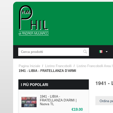
Pagina Iniziale
/
Listino Francobolli
/
Listino Francobolli Area I
1941 - LIBIA - FRATELLANZA D'ARMI
1941 -
I PIÙ POPOLARI
1941 - LIBIA -
FRATELLANZA D'ARMI |
Ordina pe
Nuova TL
€
19.00