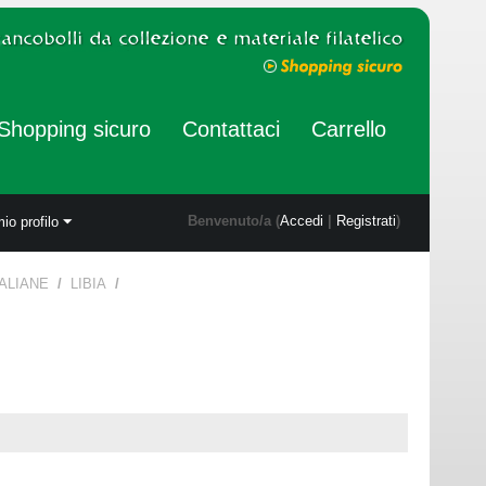
Shopping sicuro
Contattaci
Carrello
Benvenuto/a (
Accedi
|
Registrati
)
mio profilo
TALIANE
/
LIBIA
/