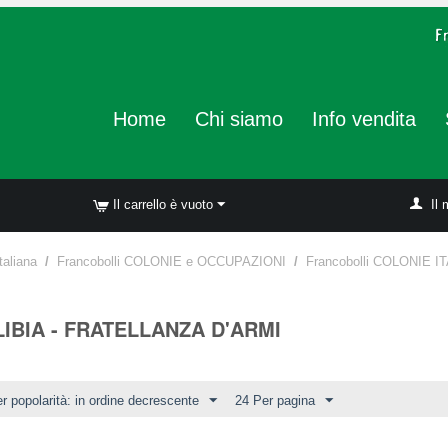
Home
Chi siamo
Info vendita
Il carrello è vuoto
Il 
taliana
/
Francobolli COLONIE e OCCUPAZIONI
/
Francobolli COLONIE I
 LIBIA - FRATELLANZA D'ARMI
r popolarità: in ordine decrescente
24 Per pagina