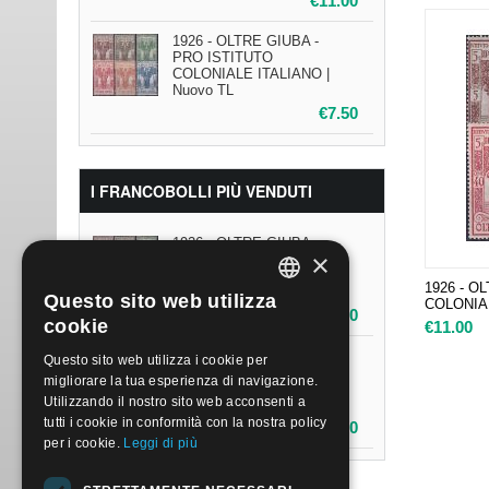
€
11.00
1926 - OLTRE GIUBA -
PRO ISTITUTO
COLONIALE ITALIANO |
Nuovo TL
€
7.50
I FRANCOBOLLI PIÙ VENDUTI
1926 - OLTRE GIUBA -
×
PRO ISTITUTO
COLONIALE ITALIANO |
1926 - O
Nuovo**
Questo sito web utilizza
COLONIAL
ITALIAN
€
11.00
cookie
€
11.00
ENGLISH
1926 - OLTRE GIUBA -
Questo sito web utilizza i cookie per
PRO ISTITUTO
migliorare la tua esperienza di navigazione.
COLONIALE ITALIANO |
Utilizzando il nostro sito web acconsenti a
Nuovo TL
tutti i cookie in conformità con la nostra policy
€
7.50
per i cookie.
Leggi di più