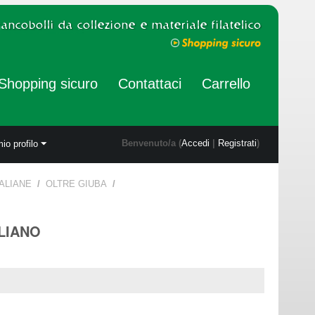
Shopping sicuro
Contattaci
Carrello
Benvenuto/a (
Accedi
|
Registrati
)
mio profilo
TALIANE
/
OLTRE GIUBA
/
ALIANO