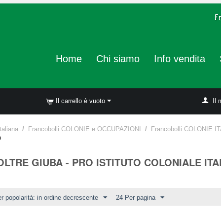
Home
Chi siamo
Info vendita
Il carrello è vuoto
Il 
taliana
/
Francobolli COLONIE e OCCUPAZIONI
/
Francobolli COLONIE I
O
 OLTRE GIUBA - PRO ISTITUTO COLONIALE IT
r popolarità: in ordine decrescente
24 Per pagina