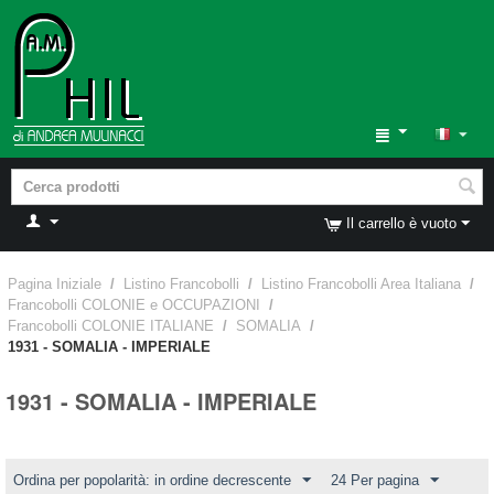
Il carrello è vuoto
Pagina Iniziale
/
Listino Francobolli
/
Listino Francobolli Area Italiana
/
Francobolli COLONIE e OCCUPAZIONI
/
Francobolli COLONIE ITALIANE
/
SOMALIA
/
1931 - SOMALIA - IMPERIALE
1931 - SOMALIA - IMPERIALE
Ordina per popolarità: in ordine decrescente
24 Per pagina