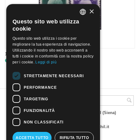
×
Questo sito web utilizza
ITALIAN
cookie
ENGLISH
Questo sito web utilizza i cookie per
migliorare la tua esperienza di navigazione.
Utilizzando il nostro sito web acconsenti a
1931 - SOMALIA - IMPERIALE | Nuovo**
tutti i cookie in conformità con la nostra policy
€
45.00
per i cookie.
Leggi di più
STRETTAMENTE NECESSARI
PERFORMANCE
TARGETING
A.M.Phil di Andrea Mulinacci
FUNZIONALITÀ
P.za V. Emanuele 23 - 53019 VAGLIAGLI (Siena)
P.IVA 00815490529
CCIAA di Siena REA SI 93025
NON CLASSIFICATI
Tel 0577 321001 - e-mail : info@amphil.it
ACCETTA TUTTO
RIFIUTA TUTTO