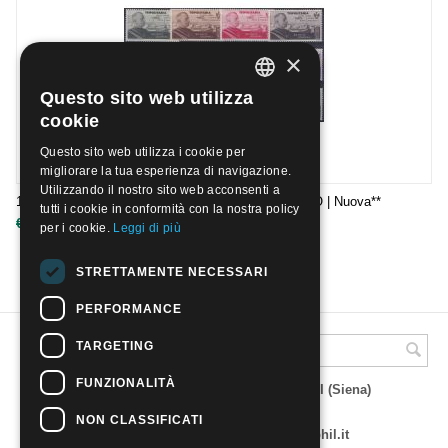
×
Questo sito web utilizza
ITALIAN
cookie
ENGLISH
Questo sito web utilizza i cookie per
migliorare la tua esperienza di navigazione.
Utilizzando il nostro sito web acconsenti a
1934 - TRIPOLITANIA - VOLO ROMA MOGADISCIO | Nuova**
tutti i cookie in conformità con la nostra policy
€
320.00
€
800.00
per i cookie.
Leggi di più
STRETTAMENTE NECESSARI
PERFORMANCE
TARGETING
A.M.Phil di Andrea Mulinacci
FUNZIONALITÀ
P.za V. Emanuele 23 - 53019 VAGLIAGLI (Siena)
P.IVA 00815490529
CCIAA di Siena REA SI 93025
NON CLASSIFICATI
Tel 0577 321001 - e-mail : info@amphil.it