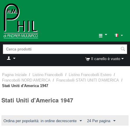
Il carrello è vuoto
Pagina Iniziale
/
Listino Francobolli
/
Listino Francobolli Estero
/
Francobolli NORD AMERICA
/
Francobolli STATI UNITI D'AMERICA
/
Stati Uniti d'America 1947
Stati Uniti d'America 1947
Ordina per popolarità: in ordine decrescente
24 Per pagina