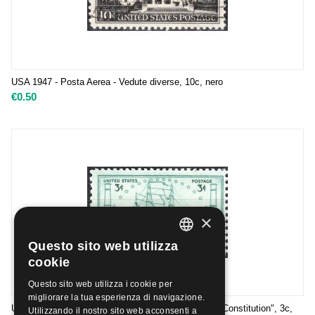
USA 1947 - Posta Aerea - Vedute diverse, 10c, nero
€
0.50
×
Questo sito web utilizza
ITALIAN
cookie
ENGLISH
Questo sito web utilizza i cookie per
migliorare la tua esperienza di navigazione.
USA 1947 - 150°anniversario del varo della fregata "Constitution", 3c,
Utilizzando il nostro sito web acconsenti a