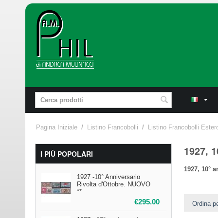
Pagina Iniziale
/
Listino Francobolli
/
Listino Francobolli Ester
1927, 1
I PIÙ POPOLARI
1927, 10° a
1927 -10° Anniversario
Rivolta d'Ottobre. NUOVO
**
€
295.00
Ordina pe