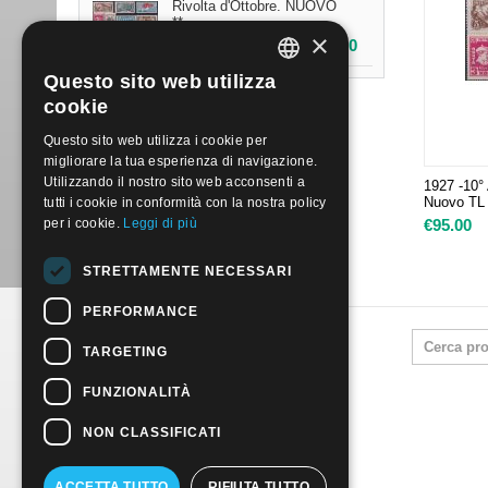
Rivolta d'Ottobre. NUOVO
**
×
€
295.00
Questo sito web utilizza
ITALIAN
cookie
ENGLISH
Questo sito web utilizza i cookie per
migliorare la tua esperienza di navigazione.
Utilizzando il nostro sito web acconsenti a
1927 -10° 
Nuovo TL
tutti i cookie in conformità con la nostra policy
per i cookie.
Leggi di più
€
95.00
STRETTAMENTE NECESSARI
PERFORMANCE
TARGETING
FUNZIONALITÀ
NON CLASSIFICATI
ACCETTA TUTTO
RIFIUTA TUTTO