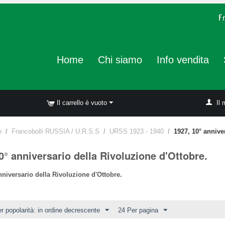
Home
Chi siamo
Info vendita
Il carrello è vuoto
Il 
o
/
Francobolli RUSSIA / U.R.S.S
/
URSS 1923 - 1940
/
1927, 10° annive
0° anniversario della Rivoluzione d'Ottobre.
nniversario della Rivoluzione d'Ottobre.
r popolarità: in ordine decrescente
24 Per pagina