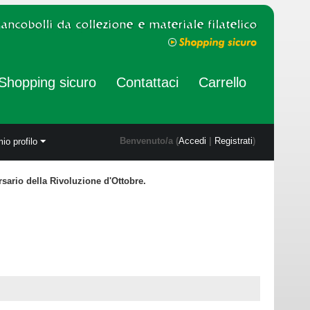
Shopping sicuro
Contattaci
Carrello
Benvenuto/a (
Accedi
|
Registrati
)
mio profilo
rsario della Rivoluzione d'Ottobre.