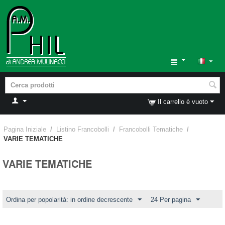
Il carrello è vuoto
Pagina Iniziale
/
Listino Francobolli
/
Francobolli Tematiche
/
VARIE TEMATICHE
VARIE TEMATICHE
Ordina per popolarità: in ordine decrescente
24 Per pagina