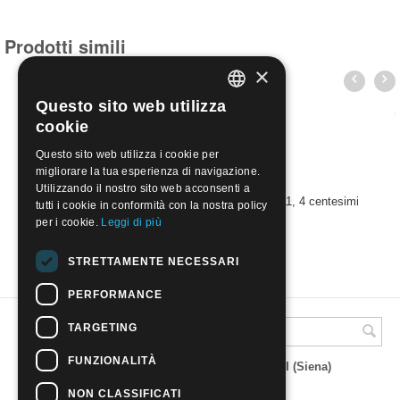
Prodotti simili
×
Questo sito web utilizza
ITALIAN
cookie
ENGLISH
Questo sito web utilizza i cookie per
migliorare la tua esperienza di navigazione.
Utilizzando il nostro sito web acconsenti a
USA 1960 - Cinquantenario dei Boy Scout. D. 11, 4 centesimi
tutti i cookie in conformità con la nostra policy
€
0.60
per i cookie.
Leggi di più
STRETTAMENTE NECESSARI
PERFORMANCE
TARGETING
A.M.Phil di Andrea Mulinacci
FUNZIONALITÀ
P.za V. Emanuele 23 - 53019 VAGLIAGLI (Siena)
P.IVA 00815490529
CCIAA di Siena REA SI 93025
NON CLASSIFICATI