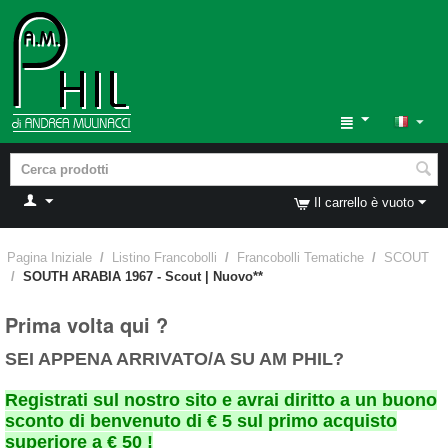
Il carrello è vuoto
Pagina Iniziale
/
Listino Francobolli
/
Francobolli Tematiche
/
SCOUT
/
SOUTH ARABIA 1967 - Scout | Nuovo**
Prima volta qui ?
SEI APPENA ARRIVATO/A SU AM PHIL?
Registrati sul nostro sito e avrai diritto a un buono
sconto di benvenuto di € 5 sul primo acquisto
superiore a € 50 !