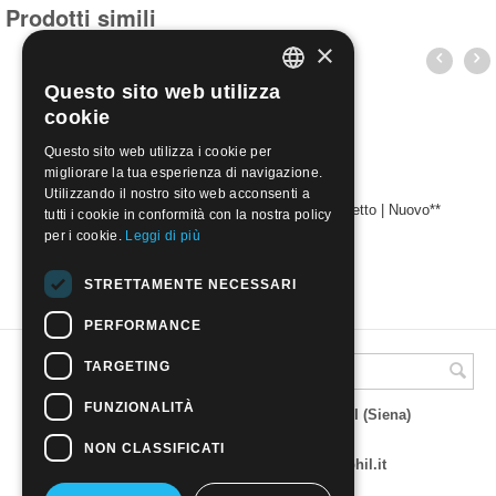
Prodotti simili
×
Questo sito web utilizza
ITALIAN
cookie
ENGLISH
Questo sito web utilizza i cookie per
migliorare la tua esperienza di navigazione.
Utilizzando il nostro sito web acconsenti a
USA 1942 - Propaganda per la vittoria, 3c, violetto | Nuovo**
tutti i cookie in conformità con la nostra policy
€
1.00
per i cookie.
Leggi di più
STRETTAMENTE NECESSARI
PERFORMANCE
TARGETING
A.M.Phil di Andrea Mulinacci
FUNZIONALITÀ
P.za V. Emanuele 23 - 53019 VAGLIAGLI (Siena)
P.IVA 00815490529
CCIAA di Siena REA SI 93025
NON CLASSIFICATI
Tel 0577 321001 - e-mail : info@amphil.it