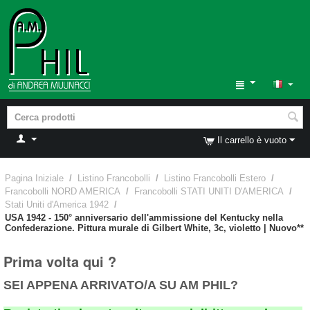
Il carrello è vuoto
Pagina Iniziale
/
Listino Francobolli
/
Listino Francobolli Estero
/
Francobolli NORD AMERICA
/
Francobolli STATI UNITI D'AMERICA
/
Stati Uniti d'America 1942
/
USA 1942 - 150° anniversario dell'ammissione del Kentucky nella
Confederazione. Pittura murale di Gilbert White, 3c, violetto | Nuovo**
Prima volta qui ?
SEI APPENA ARRIVATO/A SU AM PHIL?