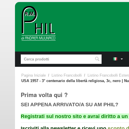
Pagina Iniziale
/
Listino Francobolli
/
Listino Francobolli Ester
USA 1957 - 3° centenario della libertà religiosa, 3c, nero | N
Prima volta qui ?
SEI APPENA ARRIVATO/A SU AM PHIL?
Registrati sul nostro sito e avrai diritto a 
Iscriviti alla newsletter e ricevi uno
sconto 