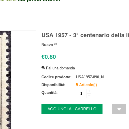
USA 1957 - 3° centenario della l
Nuovo **
€
0.80
Fai una domanda
Codice prodotto:
USA1957-890_N
Disponibilità:
5 Articolo(i)
+
Quantità:
−
AGGIUNGI AL CARRELLO