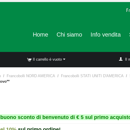
Home
Chi siamo
Info vendita
Il carrello è vuoto
Il 
o
/
Francobolli NORD AMERICA
/
Francobolli STATI UNITI D'AMERICA
/
uovo**
un buono sconto di benvenuto di € 5 sul primo acquisto
del 10%
sul primo ordine!