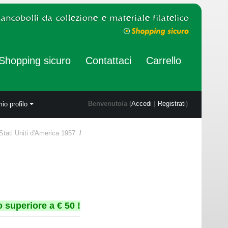
Shopping sicuro
Contattaci
Carrello
Benvenuto/a (
Accedi
|
Registrati
)
mio profilo
Stati Uniti d'America 1957
/
 superiore a € 50 !