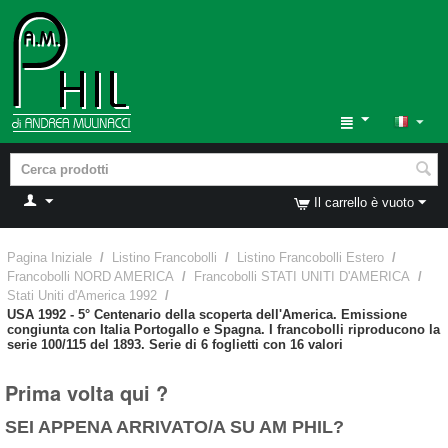
Il carrello è vuoto
Pagina Iniziale
/
Listino Francobolli
/
Listino Francobolli Estero
/
Francobolli NORD AMERICA
/
Francobolli STATI UNITI D'AMERICA
/
Stati Uniti d'America 1992
/
USA 1992 - 5° Centenario della scoperta dell'America. Emissione
congiunta con Italia Portogallo e Spagna. I francobolli riproducono la
serie 100/115 del 1893. Serie di 6 foglietti con 16 valori
Prima volta qui ?
SEI APPENA ARRIVATO/A SU AM PHIL?