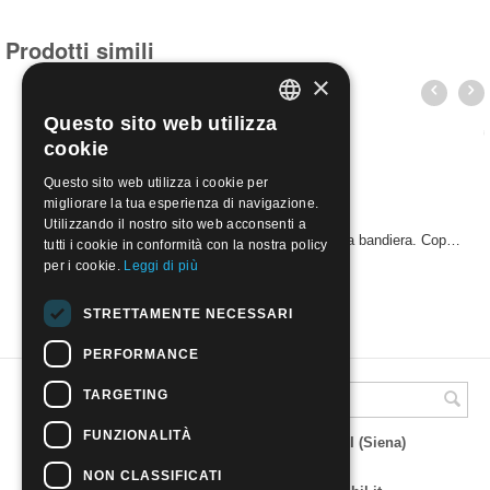
Prodotti simili
×
Questo sito web utilizza
ITALIAN
cookie
ENGLISH
Questo sito web utilizza i cookie per
migliorare la tua esperienza di navigazione.
Utilizzando il nostro sito web acconsenti a
1992 - Centenario del testo che dichiara fedeltà alla bandiera. Coppia d.11x10 -Da libr. gomma lucida. Nuovo**
tutti i cookie in conformità con la nostra policy
€
12.90
per i cookie.
Leggi di più
STRETTAMENTE NECESSARI
PERFORMANCE
TARGETING
A.M.Phil di Andrea Mulinacci
FUNZIONALITÀ
P.za V. Emanuele 23 - 53019 VAGLIAGLI (Siena)
P.IVA 00815490529
CCIAA di Siena REA SI 93025
NON CLASSIFICATI