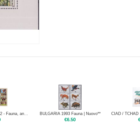
AJMAN STATES 1972 - Fauna, animali selvaggi, 16 valori
BULGARIA 1993 Fauna | Nuovo**
0
€
6.50