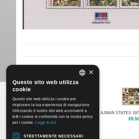
Prodotti simili
×
Questo sito web utilizza
ITALIAN
cookie
ENGLISH
Questo sito web utilizza i cookie per
migliorare la tua esperienza di navigazione.
Utilizzando il nostro sito web acconsenti a
UMM AL QIWAIN 1973 - Animali in via di estinzione, Serie di 16 valori
tutti i cookie in conformità con la nostra policy
€
11.50
€
8.5
per i cookie.
Leggi di più
STRETTAMENTE NECESSARI