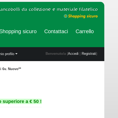
Shopping sicuro
Contattaci
Carrello
Benvenuto/a (
Accedi
|
Registrati
)
mio profilo
i 6v. Nuovo**
 superiore a € 50 !