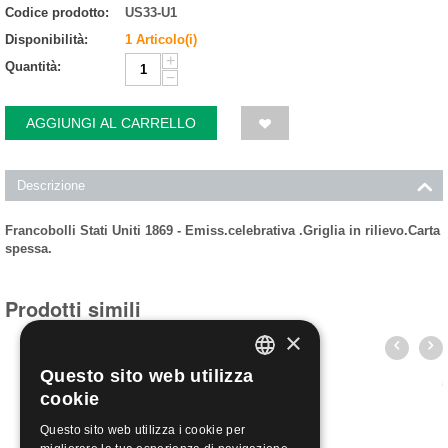
Codice prodotto:
US33-U1
Disponibilità:
1 Articolo(i)
+
Quantità:
−
AGGIUNGI AL CARRELLO
Descrizione
Francobolli Stati Uniti 1869 - Emiss.celebrativa .Griglia in rilievo.Carta
spessa.
Prodotti simili
×
Questo sito web utilizza
ITALIAN
cookie
ENGLISH
Questo sito web utilizza i cookie per