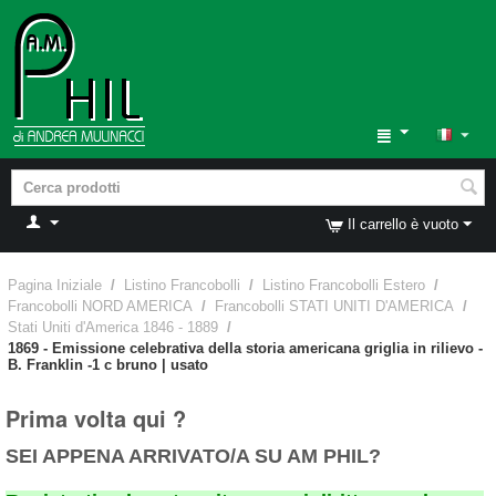
Il carrello è vuoto
Pagina Iniziale
/
Listino Francobolli
/
Listino Francobolli Estero
/
Francobolli NORD AMERICA
/
Francobolli STATI UNITI D'AMERICA
/
Stati Uniti d'America 1846 - 1889
/
1869 - Emissione celebrativa della storia americana griglia in rilievo -
B. Franklin -1 c bruno | usato
Prima volta qui ?
SEI APPENA ARRIVATO/A SU AM PHIL?