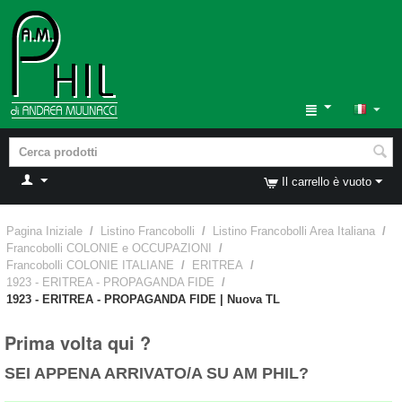
Il carrello è vuoto
Pagina Iniziale
/
Listino Francobolli
/
Listino Francobolli Area Italiana
/
Francobolli COLONIE e OCCUPAZIONI
/
Francobolli COLONIE ITALIANE
/
ERITREA
/
1923 - ERITREA - PROPAGANDA FIDE
/
1923 - ERITREA - PROPAGANDA FIDE | Nuova TL
Prima volta qui ?
SEI APPENA ARRIVATO/A SU AM PHIL?