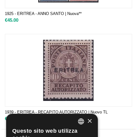
1925 - ERITREA - ANNO SANTO | Nuova**
€
45.00
1939 - ERITREA - RECAPITO AUTORIZZATO | Nuovo TL
×
€
19.00
Questo sito web utilizza
ITALIAN