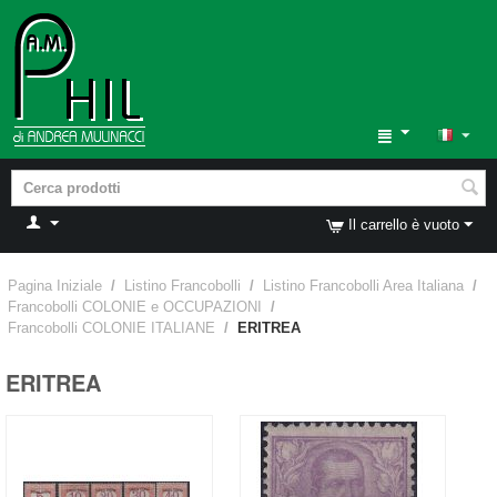
Il carrello è vuoto
Pagina Iniziale
/
Listino Francobolli
/
Listino Francobolli Area Italiana
/
Francobolli COLONIE e OCCUPAZIONI
/
Francobolli COLONIE ITALIANE
/
ERITREA
ERITREA