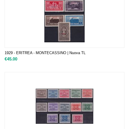
1929 - ERITREA - MONTECASSINO | Nuova TL
€
45.00