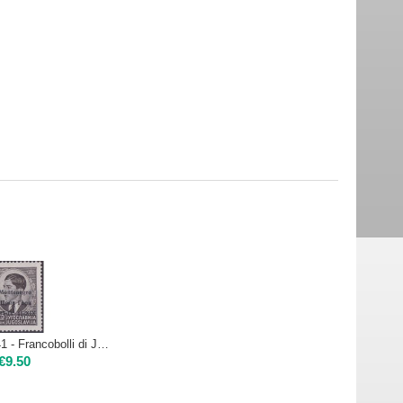
Montenegro 1941 - Francobolli di Jugoslavia sopra stampati 25 p. | Nuovo**
€
9.50