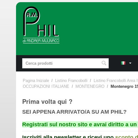
Pagina Iniziale
/
Listino Francobolli
/
Listino Francobolli Area I
OCCUPAZIONI ITALIANE
/
MONTENEGRO
/
Montenegro 194
Prima volta qui ?
SEI APPENA ARRIVATO/A SU AM PHIL?
Registrati sul nostro sito e avrai diritto a 
Iscriviti alla newsletter e ricevi uno
sconto 