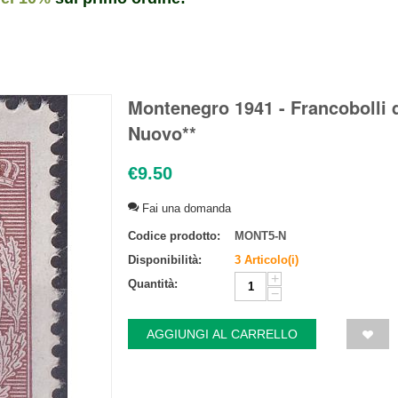
Montenegro 1941 - Francobolli d
Nuovo**
€
9.50
Fai una domanda
Codice prodotto:
MONT5-N
Disponibilità:
3 Articolo(i)
+
Quantità:
−
AGGIUNGI AL CARRELLO