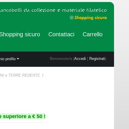
Shopping sicuro
Contattaci
Carrello
Benvenuto/a (
Accedi
|
Registrati
)
mio profilo
IONI e TERRE REDENTE
/
 superiore a € 50 !