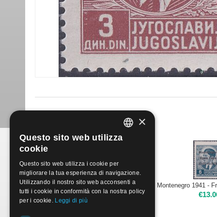
Prodotti simili
×
Questo sito web utilizza
ITALIAN
cookie
ENGLISH
Questo sito web utilizza i cookie per
migliorare la tua esperienza di navigazione.
Utilizzando il nostro sito web acconsenti a
1941 - MONTENEGRO - Francobolli di Italia soprastampati | Nuova**
tutti i cookie in conformità con la nostra policy
€
45.00
€
13.0
per i cookie.
Leggi di più