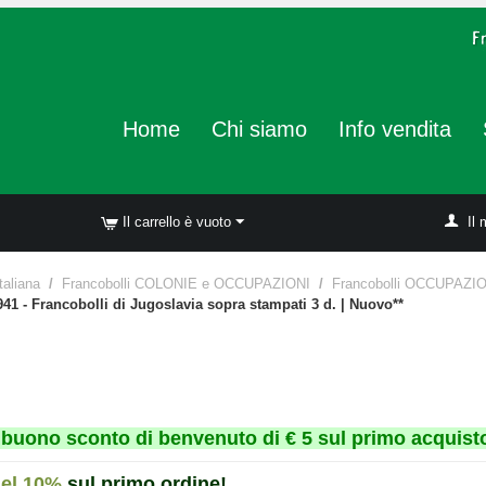
Home
Chi siamo
Info vendita
Il carrello è vuoto
Il 
taliana
/
Francobolli COLONIE e OCCUPAZIONI
/
Francobolli OCCUPAZ
1 - Francobolli di Jugoslavia sopra stampati 3 d. | Nuovo**
un buono sconto di benvenuto di € 5 sul primo acquisto
del 10%
sul primo ordine!