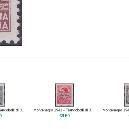
Montenegro 1941 - Francobolli di Jugoslavia sopra stampati 6 d. | Nuovo**
Montenegro 1941 - Francobolli di Jugoslavia sopra stampati 1,50 d. | Nuovo**
0
€
9.50