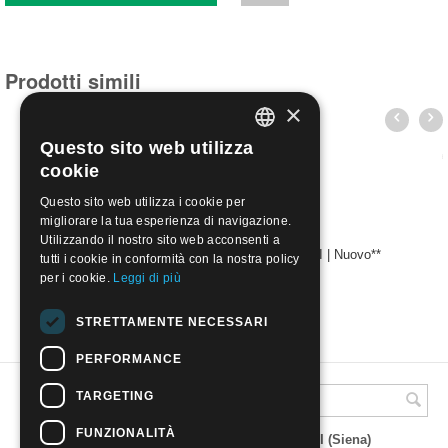
Prodotti simili
×
Questo sito web utilizza
ITALIAN
cookie
ENGLISH
Questo sito web utilizza i cookie per
migliorare la tua esperienza di navigazione.
Utilizzando il nostro sito web acconsenti a
Australian Antarctic Territory I 2006 - PESCI | Nuovo**
tutti i cookie in conformità con la nostra policy
€
4.50
per i cookie.
Leggi di più
STRETTAMENTE NECESSARI
PERFORMANCE
TARGETING
A.M.Phil di Andrea Mulinacci
FUNZIONALITÀ
P.za V. Emanuele 23 - 53019 VAGLIAGLI (Siena)