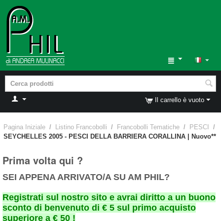
Il carrello è vuoto
Pagina Iniziale
/
Listino Francobolli
/
Francobolli Tematiche
/
PESCI
/
SEYCHELLES 2005 - PESCI DELLA BARRIERA CORALLINA | Nuovo**
Prima volta qui ?
SEI APPENA ARRIVATO/A SU AM PHIL?
Registrati sul nostro sito e avrai diritto a un buono
sconto di benvenuto di € 5 sul primo acquisto
superiore a € 50 !