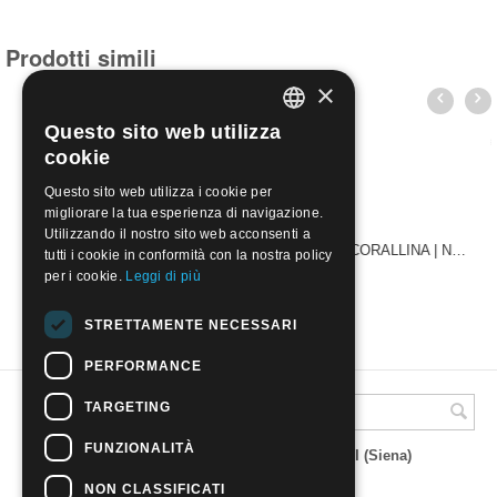
Prodotti simili
×
Questo sito web utilizza
ITALIAN
cookie
ENGLISH
Questo sito web utilizza i cookie per
migliorare la tua esperienza di navigazione.
Utilizzando il nostro sito web acconsenti a
SEYCHELLES 2005 - PESCI DELLA BARRIERA CORALLINA | Nuovo**
tutti i cookie in conformità con la nostra policy
€
23.50
per i cookie.
Leggi di più
STRETTAMENTE NECESSARI
PERFORMANCE
TARGETING
A.M.Phil di Andrea Mulinacci
FUNZIONALITÀ
P.za V. Emanuele 23 - 53019 VAGLIAGLI (Siena)
P.IVA 00815490529
CCIAA di Siena REA SI 93025
NON CLASSIFICATI