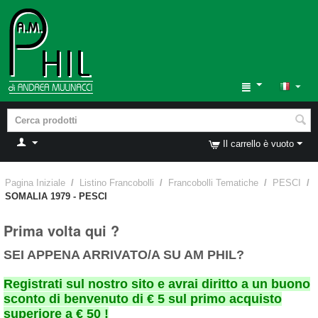
Il carrello è vuoto
Pagina Iniziale
/
Listino Francobolli
/
Francobolli Tematiche
/
PESCI
/
SOMALIA 1979 - PESCI
Prima volta qui ?
SEI APPENA ARRIVATO/A SU AM PHIL?
Registrati sul nostro sito e avrai diritto a un buono
sconto di benvenuto di € 5 sul primo acquisto
superiore a € 50 !