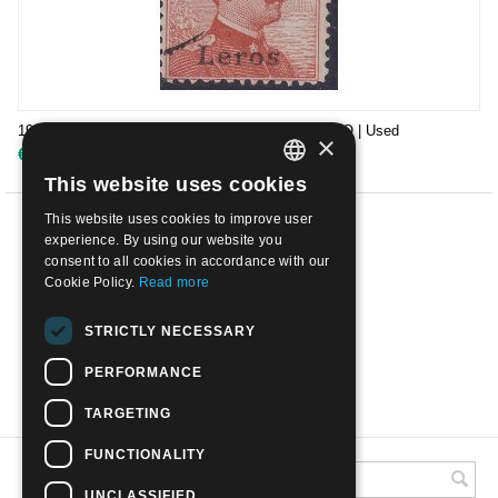
1921 Egeo emissioni per ciascuna isola 20c - LERO | Used
×
€
79.00
This website uses cookies
ITALIAN
This website uses cookies to improve user
ENGLISH
PREV
experience. By using our website you
consent to all cookies in accordance with our
1
2
Cookie Policy.
Read more
NEXT
STRICTLY NECESSARY
PERFORMANCE
SHOW MORE
TARGETING
FUNCTIONALITY
UNCLASSIFIED