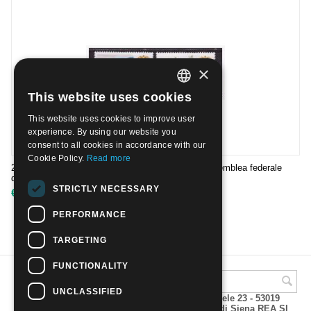
×
This website uses cookies
ITALIAN
This website uses cookies to improve user
ENGLISH
experience. By using our website you
consent to all cookies in accordance with our
Cookie Policy.
Read more
2008 - 15° ann.del Consiglio di Federazione dell'assemblea federale
della Federazione russa. Nuovo**
STRICTLY NECESSARY
€
2.00
PERFORMANCE
TARGETING
FUNCTIONALITY
UNCLASSIFIED
A.M.Phil di Andrea Mulinacci P.za V. Emanuele 23 - 53019
VAGLIAGLI (Siena) P.IVA 00815490529 CCIAA di Siena REA SI