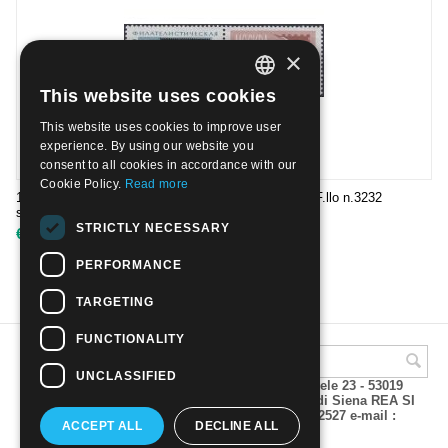
×
This website uses cookies
ITALIAN
This website uses cookies to improve user
ENGLISH
experience. By using our website you
consent to all cookies in accordance with our
Cookie Policy.
Read more
1967 - Esp. fil. e 50° anniversario della Rivoluzione F.llo n.3232
sopr.Usato
STRICTLY NECESSARY
€
2.00
PERFORMANCE
TARGETING
FUNCTIONALITY
UNCLASSIFIED
A.M.Phil di Andrea Mulinacci P.za V. Emanuele 23 - 53019
VAGLIAGLI (Siena) P.IVA 00815490529 CCIAA di Siena REA SI
93025 Tel 0577 321001 - Fax 0577 321800/322527 e-mail :
ACCEPT ALL
DECLINE ALL
info@amphil.it