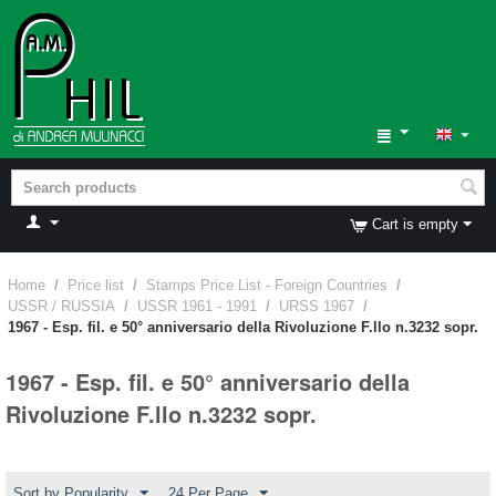
Cart is empty
Home
/
Price list
/
Stamps Price List - Foreign Countries
/
USSR / RUSSIA
/
USSR 1961 - 1991
/
URSS 1967
/
1967 - Esp. fil. e 50° anniversario della Rivoluzione F.llo n.3232 sopr.
1967 - Esp. fil. e 50° anniversario della
Rivoluzione F.llo n.3232 sopr.
Sort by Popularity
24 Per Page