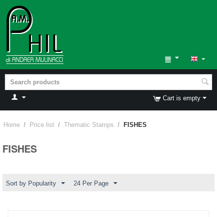
Cart is empty
Home
/
Price list
/
Thematic Stamps
/
FISHES
FISHES
Sort by Popularity
24 Per Page