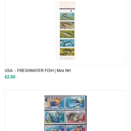
USA. - FRESHWATER FISH | Mint NH
€
2.50