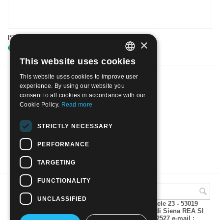
ISLANDA 1971 - PESCI DEL MARE DEL NORD
×
€
1.00
This website uses cookies
ITALIAN
This website uses cookies to improve user
ENGLISH
PREV
experience. By using our website you
consent to all cookies in accordance with our
1
2
3
4
Cookie Policy.
Read more
NEXT
STRICTLY NECESSARY
PERFORMANCE
SHOW MORE
TARGETING
FUNCTIONALITY
UNCLASSIFIED
A.M.Phil di Andrea Mulinacci P.za V. Emanuele 23 - 53019
VAGLIAGLI (Siena) P.IVA 00815490529 CCIAA di Siena REA SI
93025 Tel 0577 321001 - Fax 0577 321800/322527 e-mail :