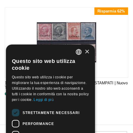
Risparmia 62%
×
Questo sito web utilizza
ITALIAN
cookie
ENGLISH
Questo sito web utilizza i cookie per
1923 - SASENO - FRANCOBOLLI D'ITALIA SOPRASTAMPATI | Nuovo
migliorare la tua esperienza di navigazione.
TL
Utilizzando il nostro sito web acconsenti a
€
230.00
€
600.00
tutti i cookie in conformità con la nostra policy
per i cookie.
Leggi di più
STRETTAMENTE NECESSARI
PERFORMANCE