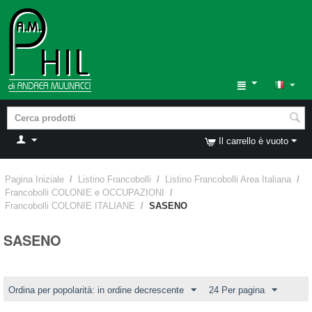
Il carrello è vuoto
Pagina Iniziale
/
Listino Francobolli
/
Listino Francobolli Area Italiana
/
Francobolli COLONIE e OCCUPAZIONI
/
Francobolli COLONIE ITALIANE
/
SASENO
SASENO
Ordina per popolarità: in ordine decrescente
24 Per pagina